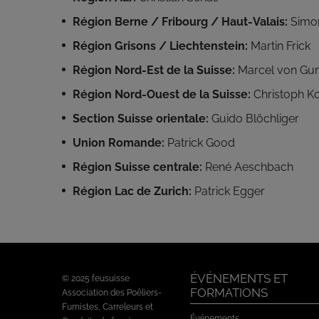
Région Berne / Fribourg / Haut-Valais:
Simo
Région Grisons / Liechtenstein:
Martin Frick
Région Nord-Est de la Suisse:
Marcel von Gu
Région Nord-Ouest de la Suisse:
Christoph Ko
Section Suisse orientale:
Guido Blöchliger
Union Romande:
Patrick Good
Région Suisse centrale:
René Aeschbach
Région Lac de Zurich:
Patrick Egger
ÉVÉNEMENTS ET
© 2025 feusuisse
FORMATIONS
Association des Poêliers-
Fumistes, Carreleurs et
Événements