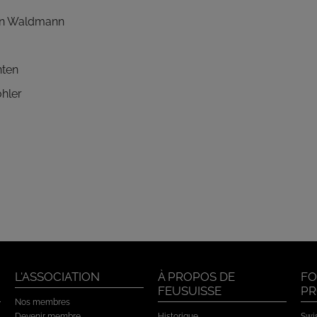
n Waldmann
nten
hler
L'ASSOCIATION
À PROPOS DE
FO
FEUSUISSE
PR
Nos membres
Devenir membre
Historique
Swis