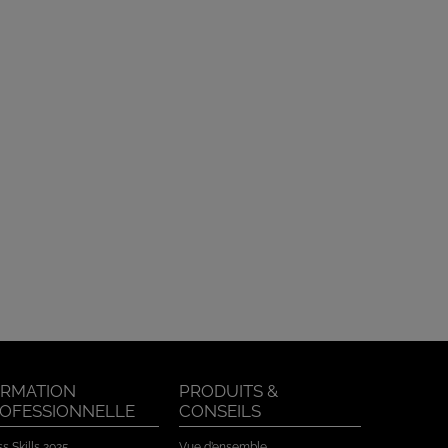
RMATION
PRODUITS &
OFESSIONNELLE
CONSEILS
s Skills 2025
Vue d’ensemble