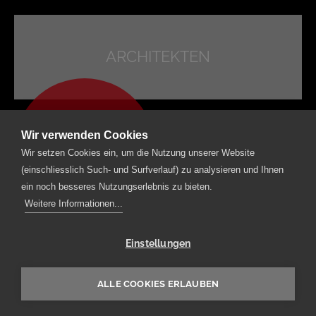
ARCHITEKTEN
FINDE HIER
DEINE LEHRSTELLE!
Wir verwenden Cookies
Wir setzen Cookies ein, um die Nutzung unserer Website
(einschliesslich Such- und Surfverlauf) zu analysieren und Ihnen
ein noch besseres Nutzungserlebnis zu bieten.
Weitere Informationen...
Einstellungen
ALLE COOKIES ERLAUBEN